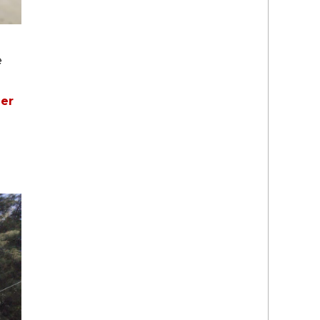
e
ier