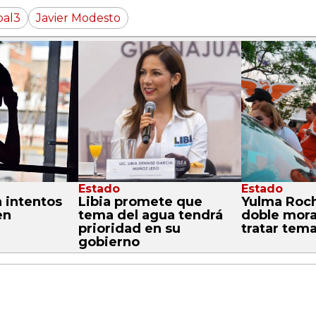
pal3
Javier Modesto
Estado
Estado
 intentos
Libia promete que
Yulma Rocha
en
tema del agua tendrá
doble mora
prioridad en su
tratar tem
gobierno