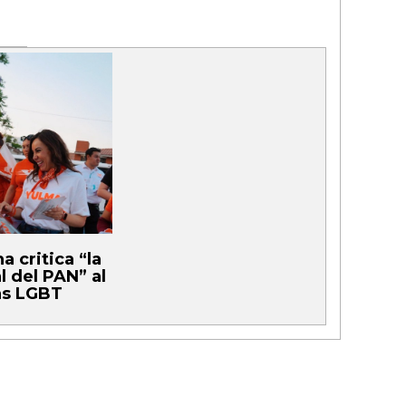
 critica “la
l del PAN” al
as LGBT