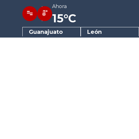
Ahora
15°C
Guanajuato
León