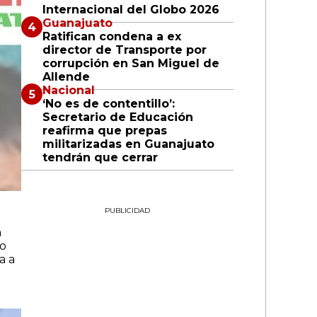
Internacional del Globo 2026
Guanajuato
Ratifican condena a ex
director de Transporte por
corrupción en San Miguel de
Allende
Nacional
‘No es de contentillo’:
Secretario de Educación
reafirma que prepas
militarizadas en Guanajuato
tendrán que cerrar
PUBLICIDAD
a
mo
a a