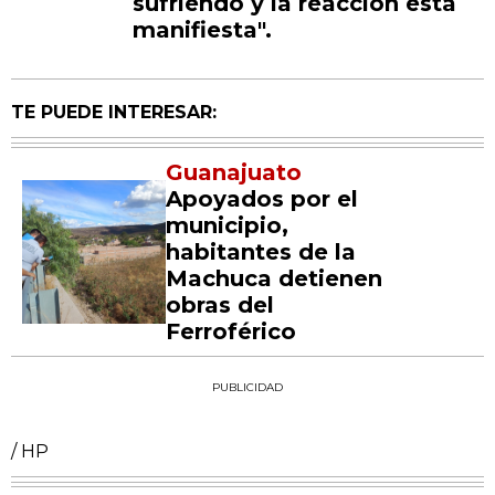
sufriendo y la reacción está
manifiesta".
TE PUEDE INTERESAR:
Guanajuato
Apoyados por el
municipio,
habitantes de la
Machuca detienen
obras del
Ferroférico
PUBLICIDAD
/ HP