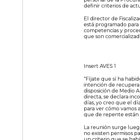
definir criterios de ac
El director de Fiscali
está programado para e
competencias y proced
que son comercializada
Insert AVES 1
“Fíjate que sí ha habi
intención de recuperar
disposición de Medio 
directa, se declara in
días, yo creo que el 
para ver cómo vamos a 
que de repente están 
La reunión surge lueg
no existen permisos par
un criterio que se hab