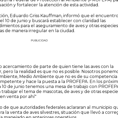
tuación y fortalecer la atención de esta actividad.
zación, Eduardo Griss Kauffman, informó que el encuentr
l 10 de junio y buscará establecer con claridad las
imientos para el aseguramiento de aves y otras especies
s de manera irregular en la ciudad.
PUBLICIDAD
do acercamiento de parte de quien tiene las aves con la
, pero la realidad es que no es posible. Nosotros ponemo
Ambiente, Medio Ambiente que no es de su competencia
competente y hace la puesta a la PROFEPA. En los próxi
día 10 de junio tenemos una mesa de trabajo con PROFEP
trabajar el tema de mascotas, de aves y de otras especie
en venta por ahí"
o de que autoridades federales aclararan al municipio q
a la venta de aves silvestres, situación que llevó a correg
ía manejado en anteriores operativos.