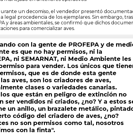
durante un decomiso, el vendedor presentó documenta
a legal procedencia de los ejemplares. Sin embargo, tras
A y áreas ambientales, se confirmó que dichos docume
aciones para comercializar aves.
cando con la gente de PROFEPA y de medi
te es que no hay permisos, ni la
PA, ni SEMARNAT, ni Medio Ambiente les
permiso para vender. Los únicos que tiene
ermisos, que es de donde esta gente
 las aves, son los criadores de aves,
lmente clases o variedades canarias.
los que están en peligro de extinción no
n ser vendidos ni criados, ¿no? Y a estos s
ne un anillo, un brazalete metálico, pintad
erto código del criadero de aves, ¿no?
es no son permisos como tal, nosotros
imos con la finta".