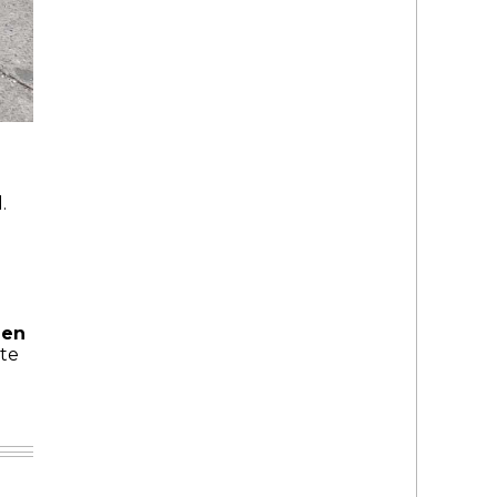
.
 en
nte