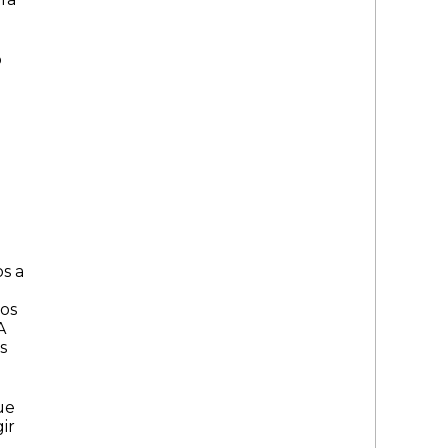
o
s a
mos
A
s
ue
ir