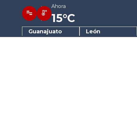
Ahora
15°C
Guanajuato
León