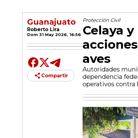
Guanajuato
Protección Civil
Celaya y
Roberto Lira
Dom 31 May 2026, 16:56
acciones
aves
Autoridades munic
Compartir
dependencia federa
operativos contra 