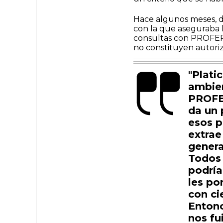
Hace algunos meses, 
con la que aseguraba l
consultas con PROFEP
no constituyen autoriz
"Plati
ambien
PROFE
da un 
esos p
extrae
genera
Todos 
podría
les po
con ci
Entonc
nos fu