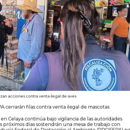
an acciones contra venta ilegal de aves
A cerrarán filas contra venta ilegal de mascotas
 en Celaya continúa bajo vigilancia de las autoridades
os próximos días sostendrán una mesa de trabajo con
aduría Federal de Protección al Ambiente (PROFEPA) pa