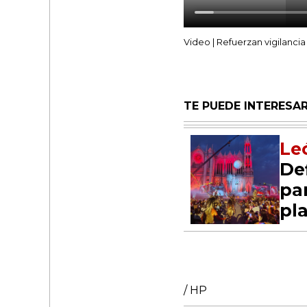
Video | Refuerzan vigilanci
TE PUEDE INTERESAR
Le
De
pa
pl
/ HP