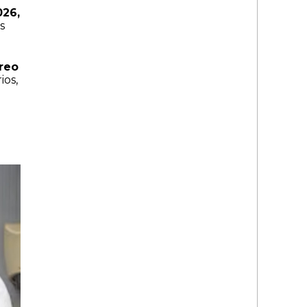
026,
s
reo
ios,