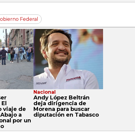
obierno Federal
Nacional
ser
Andy López Beltrán
 El
deja dirigencia de
 viaje de
Morena para buscar
 Abajo a
diputación en Tabasco
onal por un
no