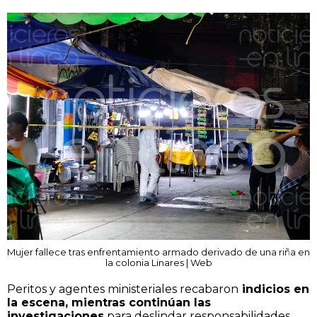
Mujer fallece tras enfrentamiento armado derivado de una riña en
la colonia Linares | Web
Peritos y agentes ministeriales recabaron
indicios en
la escena, mientras continúan las
investigaciones
para deslindar responsabilidades.