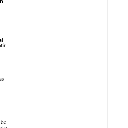
un
al
tir
as
obo
nte