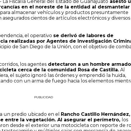
- La Fiscalía General del Estado de Guanajuato
asestó 
cancías en el noreste de la entidad al desmantelar
a para almacenar vehículos y productos presuntamente
asegurados cientos de artículos electrónicos y diversos
endencia, el operativo
se derivó de labores de
ancia realizadas por Agentes de Investigación Crimin
cipio de San Diego de la Unión, con el objetivo de comba
orridos, los agentes
detectaron a un hombre armado
icleta cerca de la comunidad Rosa de Castilla.
Al
iera, el sujeto ignoró las órdenes y emprendió la huida,
ndo con un arma de fuego hacia los elementos mientr
PUBLICIDAD
 a un predio ubicado en el
Rancho Castillo Hernández,
 entre la vegetación. Al asegurar el perímetro,
los
aron desde el exterior una motocicleta con reporte de r
 tractocamión y múltiples cajas con mercancía de apare