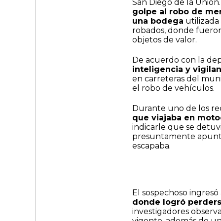
San Diego de la Unión.
golpe al robo de mer
una bodega
utilizad
robados, donde fueron 
objetos de valor.
De acuerdo con la dep
inteligencia y vigil
en carreteras del muni
el robo de vehículos.
Durante uno de los rec
que viajaba en motoc
indicarle que se detuv
presuntamente apunta
escapaba.
El sospechoso ingresó
donde logró perderse
investigadores observ
vigente, además de un