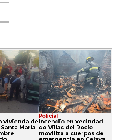
Policial
n vivienda de
Incendio en vecindad
 Santa María
de Villas del Rocío
ombre
moviliza a cuerpos de
ado
emergencia en Celaya