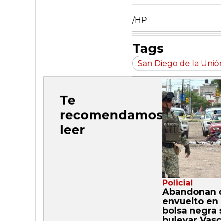
/HP
Tags
San Diego de la Unió
Te
recomendamos
leer
Policial
Abandonan 
envuelto en 
bolsa negra 
bulevar Vas