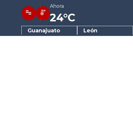
Ahora
24°C
Guanajuato
León