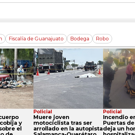
n
Fiscalía de Guanajuato
Bodega
Robo
Policial
Policial
cuerpo
Muere joven
Incendio e
cobija y
motociclista tras ser
Puertas de
sobre el
arrollado en la autopista
deja un h
co de
Salamanca-Querétaro
hospitaliz