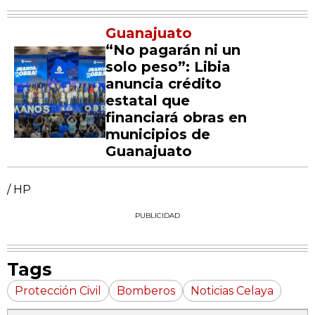
Guanajuato
“No pagarán ni un
solo peso”: Libia
anuncia crédito
estatal que
financiará obras en
municipios de
Guanajuato
/ HP
PUBLICIDAD
Tags
Protección Civil
Bomberos
Noticias Celaya