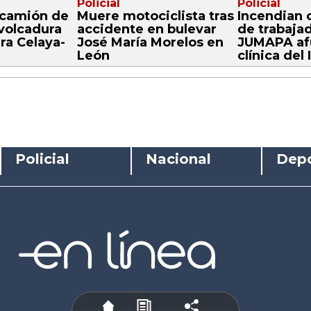
Policial
Policial
 camión de
Muere motociclista tras
Incendian 
 volcadura
accidente en bulevar
de trabaja
era Celaya-
José María Morelos en
JUMAPA afu
León
clínica del
Policial
Nacional
Depo