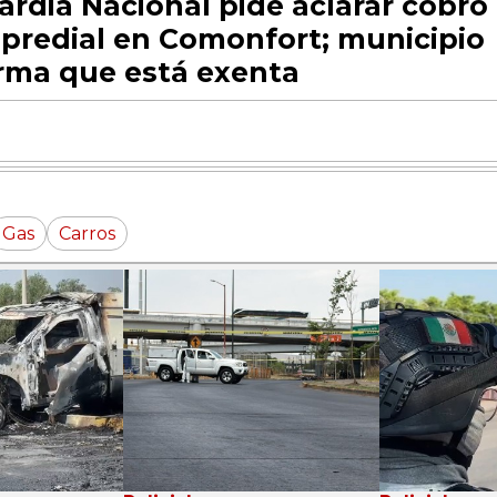
ardia Nacional pide aclarar cobro
 predial en Comonfort; municipio
irma que está exenta
Gas
Carros