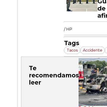
Gu
de
af
/ HP
Tags
Tacos
Accidente
Te
recomendamos
leer