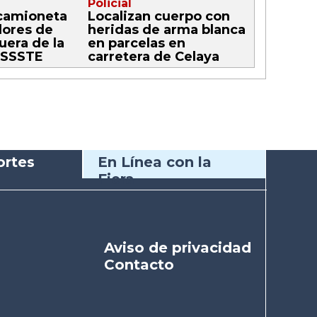
Policial
camioneta
Localizan cuerpo con
dores de
heridas de arma blanca
era de la
en parcelas en
 ISSSTE
carretera de Celaya
rtes
En Línea con la
Fiera
Aviso de privacidad
Contacto