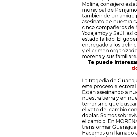
Molina, consejero esta
municipal de Pénjamo 
también de un amigo p
asesinato de nuestra c
cinco compañeros de MO
Yozajamby y Saúl, así 
estado fallido. El gobe
entregado a los delinc
y el crimen organizado
morena y sus familiare
Te puede interesa
d
La tragedia de Guanaj
este proceso electoral
Están asesinando a nue
nuestra tierra y en nu
terrorismo que buscan
el voto del cambio con
doblar. Somos sobreviv
el cambio. En MORENA
transformar Guanajuato,
Hacemos un llamado al 