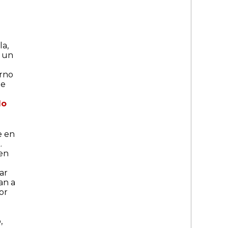
la,
e un
erno
de
do
e en
.
 en
ar
an a
or
,