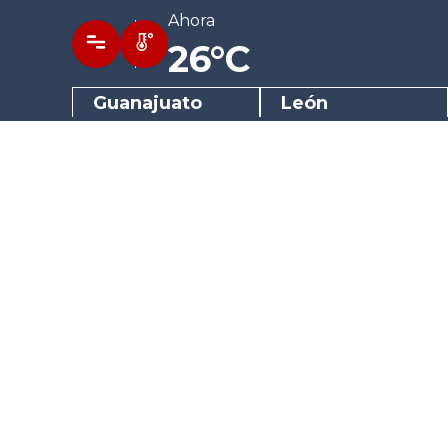
Ahora
26°C
Guanajuato
León