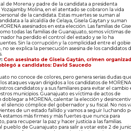
tal de Morena y padre de la candidata a presidenta
Yozajamby Molina, en el atentado se cobraron la vida
ersonal de la candidata. Estas muertes se suman al
andidata a la alcaldía de Celaya, Gisela Gaytan y suman
RENA asesinados en esta elección. Las familias de Gise
como todas las familias de Guanajuato, somos víctimas d
rnador ha perdido el control del estado y se lo ha
uentes. Sin la corrupción y la complicidad entre el gobi
, no se explica la persecución asesina de los candidatos 
s.
r:
Con asesinato de Gisela Gaytán, crimen organiza
oblegó a candidatos: David Saucedo
uato no conoce de colores, pero genera serias dudas qu
 los ataques vayan dirigidos a los candidatos de MORENA
stros candidatos y a sus familiares para evitar el cambio
estros municipios. Guanajuato es víctima de actos de
 doblegar a MORENA, calentar la elección y desincentiv
 el silencio cómplice del gobernador y su fiscal. No nos v
ientes de un estado fallido y vamos a seguir luchando p
 estamos más firmes y más fuertes que nunca para
 para recuperar la paz y hacer justicia a las familias.
pueblo de Guanajuato para salir a votar este 2 de junio