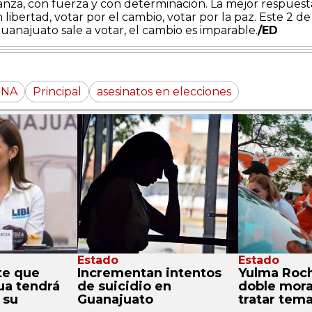
anza, con fuerza y con determinación. La mejor respuest
n libertad, votar por el cambio, votar por la paz. Este 2 de
Guanajuato sale a votar, el cambio es imparable.
/ED
NA
Principal
asesinatos en elecciones
Estado
Estado
te que
Incrementan intentos
Yulma Rocha
ua tendrá
de suicidio en
doble mora
 su
Guanajuato
tratar tem