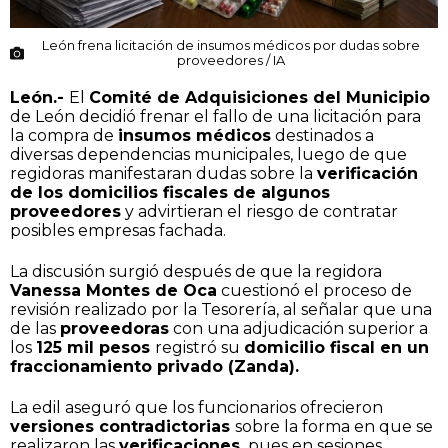
León frena licitación de insumos médicos por dudas sobre
proveedores / IA
León.-
El
Comité de Adquisiciones del Municipio
de León decidió frenar el fallo de una licitación para
la compra de
insumos médicos
destinados a
diversas dependencias municipales, luego de que
regidoras manifestaran dudas sobre la
verificación
de los domicilios fiscales de algunos
proveedores
y advirtieran el riesgo de contratar
posibles empresas fachada.
La discusión surgió después de que la regidora
Vanessa Montes de Oca
cuestionó el proceso de
revisión realizado por la Tesorería, al señalar que una
de las
proveedoras
con una adjudicación superior a
los
125 mil pesos
registró su
domicilio fiscal en un
fraccionamiento privado (Zanda).
La edil aseguró que los funcionarios ofrecieron
versiones contradictorias
sobre la forma en que se
realizaron las
verificaciones,
pues en sesiones