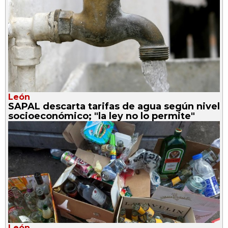
León
SAPAL descarta tarifas de agua según nivel
socioeconómico; "la ley no lo permite"
León