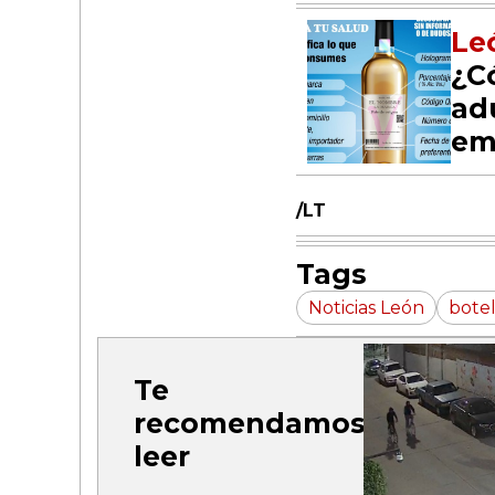
Le
¿C
ad
em
/LT
Tags
Noticias León
botel
Te
recomendamos
leer