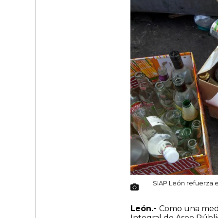
SIAP León refuerza e
León.-
Como una medid
Integral de Aseo Públ