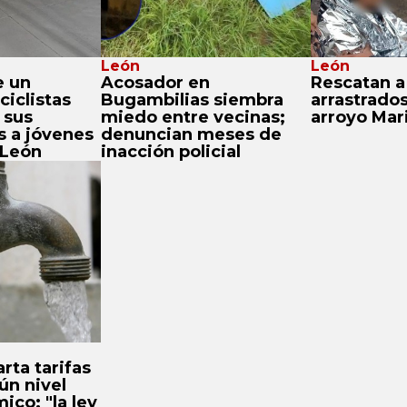
León
León
e un
Acosador en
Rescatan 
ciclistas
Bugambilias siembra
arrastrados
 sus
miedo entre vecinas;
arroyo Mar
s a jóvenes
denuncian meses de
 León
inacción policial
rta tarifas
ún nivel
co; "la ley