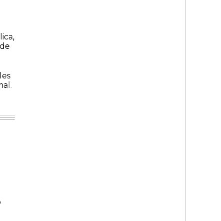
ica,
 de
les
mal.
o