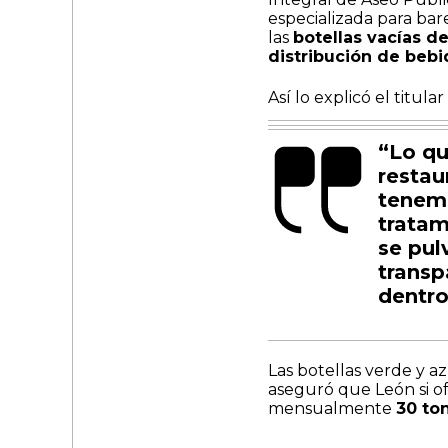
especializada para bar
las
botellas vacías d
distribución de bebi
Así lo explicó el titul
“Lo qu
restau
tenemo
tratam
se pul
transp
dentro
Las botellas verde y az
aseguró que León si o
mensualmente
30 to