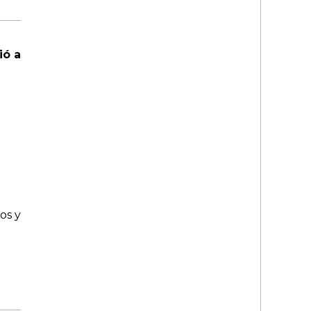
ió a
os y