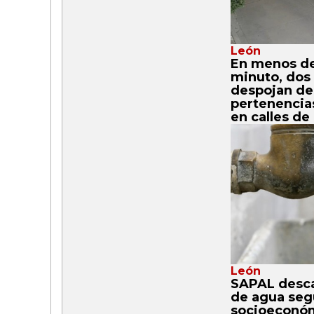
León
En menos d
minuto, dos 
despojan de
pertenencia
en calles de
León
SAPAL desca
de agua seg
socioeconómi