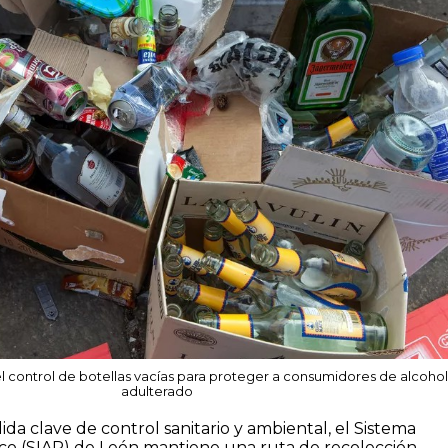
l control de botellas vacías para proteger a consumidores de alcoho
adulterado
a clave de control sanitario y ambiental, el Sistema
ico (SIAP) de León mantiene una ruta de recolección