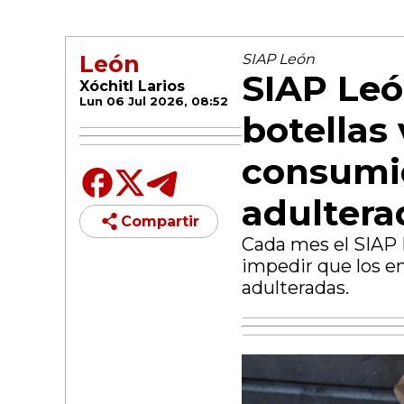
León
SIAP León
SIAP Leó
Xóchitl Larios
Lun 06 Jul 2026, 08:52
botellas
consumid
adultera
Compartir
Cada mes el SIAP 
impedir que los e
adulteradas.