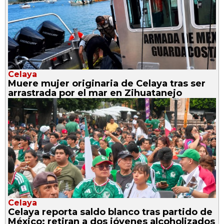
Celaya
Muere mujer originaria de Celaya tras ser
arrastrada por el mar en Zihuatanejo
Celaya
Celaya reporta saldo blanco tras partido de
México; retiran a dos jóvenes alcoholizados